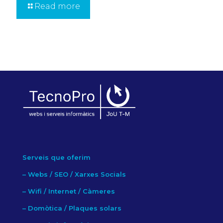
Read more
Serveis que oferim
–
Webs / SEO / Xarxes Socials
–
Wifi / Internet / Càmeres
–
Domòtica / Plaques solars