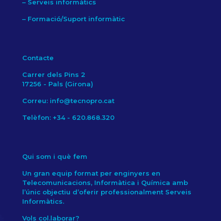
–
Serveis informàtics
–
Formació/Suport informàtic
Contacte
Carrer dels Pins 2
17256 - Pals (Girona)
Correu: info@tecnopro.cat
Telèfon: +34 - 620.868.320
Qui som i què fem
Un gran equip format per enginyers en
Telecomunicacions, Informàtica i Química amb
l’únic objectiu d’oferir professionalment Serveis
Informàtics.
Vols col.laborar?