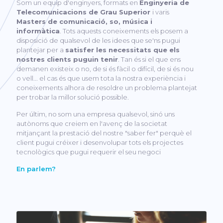
Som un equip d'enginyers, formats en
Enginyeria de
Telecomunicacions de Grau Superior
i varis
Masters de comunicació, so, música i
informàtica
. Tots aquests coneixements els posem a
disposició de qualsevol de les idees que se'ns pugui
plantejar per a
satisfer les necessitats que els
nostres clients puguin tenir
. Tan és si el que ens
demanen existeix o no, de si és fàcil o difícil, de si és nou
o vell... el cas és que usem tota la nostra experiència i
coneixements alhora de resoldre un problema plantejat
per trobar la millor solució possible.
Per últim, no som una empresa qualsevol, sinó uns
autònoms que creiem en l'avenç de la societat
mitjançant la prestació del nostre "saber fer" perquè el
client pugui créixer i desenvolupar tots els projectes
tecnològics que pugui requerir el seu negoci
En parlem?