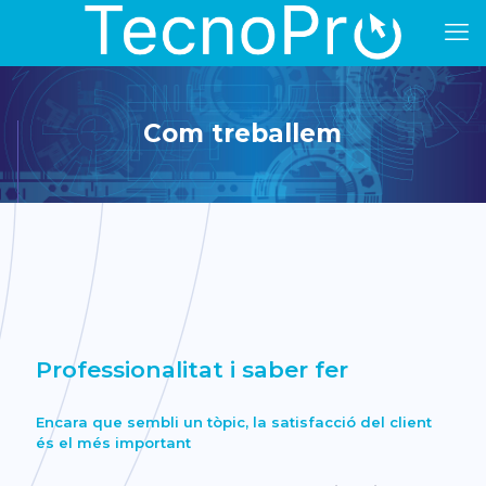
Com treballem
SCROLL DOWN
Professionalitat i saber fer
Encara que sembli un tòpic, la satisfacció del client
és el més important