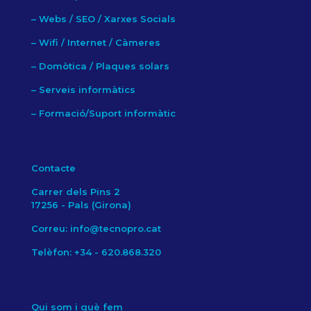
–
Webs / SEO / Xarxes Socials
–
Wifi / Internet / Càmeres
–
Domòtica / Plaques solars
–
Serveis informàtics
–
Formació/Suport informàtic
Contacte
Carrer dels Pins 2
17256 - Pals (Girona)
Correu: info@tecnopro.cat
Telèfon: +34 - 620.868.320
Qui som i què fem