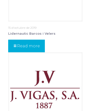
15 d'octubre de 2019
Lidernautic Barcos i Velers
Read more