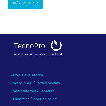
Read more
Serveis que oferim
–
Webs / SEO / Xarxes Socials
–
Wifi / Internet / Càmeres
–
Domòtica / Plaques solars