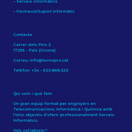
–
Serveis informàtics
–
Formació/Suport informàtic
Contacte
Carrer dels Pins 2
17256 - Pals (Girona)
Correu: info@tecnopro.cat
Telèfon: +34 - 620.868.320
Qui som i què fem
Un gran equip format per enginyers en
Telecomunicacions, Informàtica i Química amb
l’únic objectiu d’oferir professionalment Serveis
Informàtics.
Vols col.laborar?