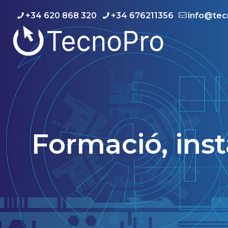
+34 620 868 320
+34 676211356
info@tec
Formació, inst