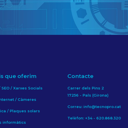
is que oferim
Contacte
 SEO / Xarxes Socials
Carrer dels Pins 2
17256 - Pals (Girona)
 Internet / Càmeres
Correu: info@tecnopro.cat
ca / Plaques solars
Telèfon: +34 - 620.868.320
s informàtics