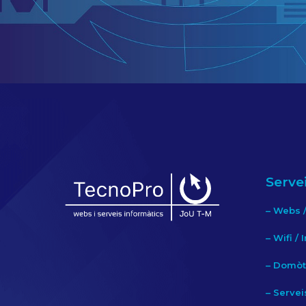
Serve
–
Webs /
–
Wifi /
–
Domòti
–
Servei