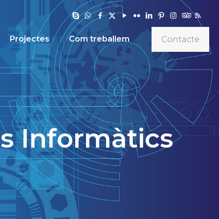
Projectes
Com treballem
Contacte
is Informàtics