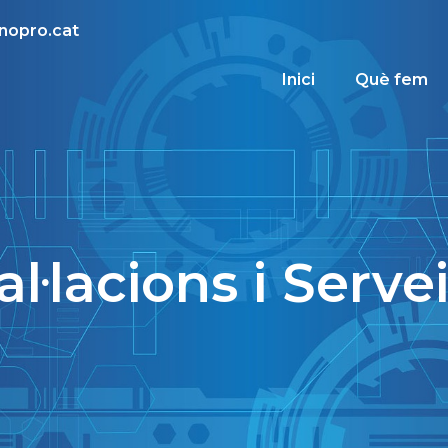
nopro.cat
Inici
Què fem
al·lacions i Serve